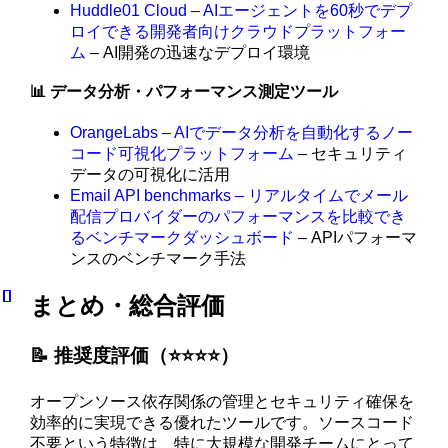
Huddle01 Cloud – AIエージェントを60秒でデプ
ロイできる開発者向けクラウドプラットフォー
ム
– AI開発の迅速なデプロイ環境
📊 データ分析・パフォーマンス測定ツール
OrangeLabs – AIでデータ分析を自動化するノー
コード可視化プラットフォーム
– セキュリティ
データの可視化に活用
Email API benchmarks – リアルタイムでメール
配信プロバイダーのパフォーマンスを比較でき
るベンチマークダッシュボード
– APIパフォーマ
ンスのベンチマーク手法
まとめ・総合評価
📝 推奨度評価（⭐️⭐️⭐️⭐️）
オープンソース依存関係の管理とセキュリティ確保を
効率的に実現できる優れたツールです。ソースコード
不要という特徴は、特に大規模な開発チームにとって