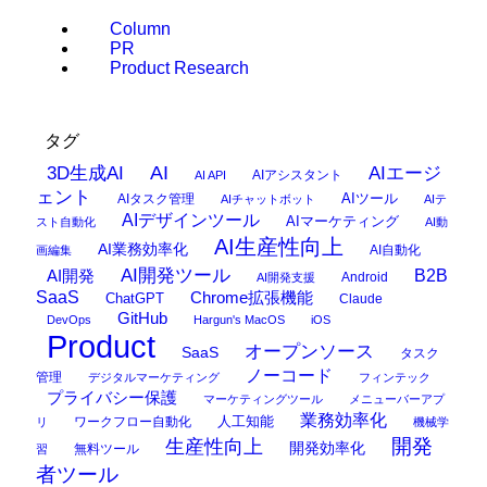
Column
PR
Product Research
タグ
AI
3D生成AI
AIエージ
AIアシスタント
AI API
ェント
AIタスク管理
AIツール
AIチャットボット
AIテ
AIデザインツール
AIマーケティング
スト自動化
AI動
AI生産性向上
AI業務効率化
AI自動化
画編集
AI開発ツール
AI開発
B2B
Android
AI開発支援
SaaS
Chrome拡張機能
ChatGPT
Claude
GitHub
DevOps
Hargun's MacOS
iOS
Product
オープンソース
SaaS
タスク
ノーコード
管理
デジタルマーケティング
フィンテック
プライバシー保護
マーケティングツール
メニューバーアプ
業務効率化
ワークフロー自動化
人工知能
リ
機械学
開発
生産性向上
開発効率化
無料ツール
習
者ツール