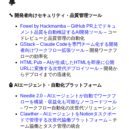
事
🔧 開発者向けセキュリティ・品質管理ツール
Fowel by Hackmamba – GitHub PR上でドキュ
メント品質を自動検証するAI開発ツール
– コー
ドレビューと品質管理の自動化
GStack – Claude Codeを専門チーム化する開発
者向けワークフロー拡張ツール
– 開発ワークフ
ローの効率化
HTML Pub – AIが生成したHTMLを即座に公開
URLに変換する次世代デプロイツール
– 開発か
らデプロイまでの迅速化
🤖 AIエージェント・自動化プラットフォーム
Needle 2.0 – AIエージェントが自動でワークフ
ローを構築・収益化も可能なノーコードツール
– ワークフロー自動化の次世代ソリューション
Clawther – AIエージェントをNotionタスクボー
ドで管理する次世代協働プラットフォーム
– チ
ーム協働とタスク管理の統合