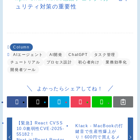
ュリティ対策の重要性
Column
AIエージェント
AI開発
ChatGPT
タスク管理
チュートリアル
プロセス設計
初心者向け
業務効率化
開発者ツール
よかったらシェアしてね！
【緊急】React CVSS
Klack - MacBookの打
10.0脆弱性CVE-2025-
鍵音で生産性爆上が
55182！
り！600円で買えるメ
Next.js/React Router