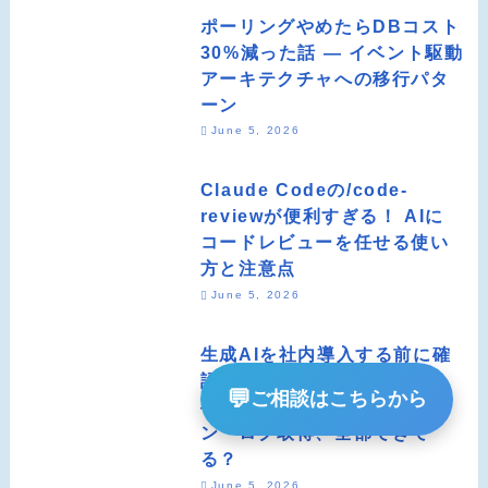
ポーリングやめたらDBコスト
30%減った話 ― イベント駆動
アーキテクチャへの移行パタ
ーン
June 5, 2026
Claude Codeの/code-
reviewが便利すぎる！ AIに
コードレビューを任せる使い
方と注意点
June 5, 2026
生成AIを社内導入する前に確
認すべき10のチェックリスト
💬
ご相談はこちらから
― 法人プラン・ガイドライ
ン・ログ取得、全部できて
る？
June 5, 2026