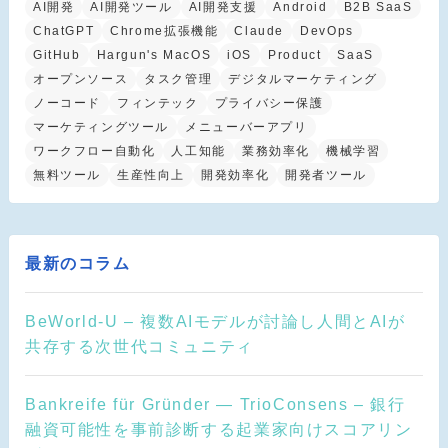
AI開発
AI開発ツール
AI開発支援
Android
B2B SaaS
ChatGPT
Chrome拡張機能
Claude
DevOps
GitHub
Hargun's MacOS
iOS
Product
SaaS
オープンソース
タスク管理
デジタルマーケティング
ノーコード
フィンテック
プライバシー保護
マーケティングツール
メニューバーアプリ
ワークフロー自動化
人工知能
業務効率化
機械学習
無料ツール
生産性向上
開発効率化
開発者ツール
最新のコラム
BeWorld-U – 複数AIモデルが討論し人間とAIが
共存する次世代コミュニティ
Bankreife für Gründer — TrioConsens – 銀行
融資可能性を事前診断する起業家向けスコアリン