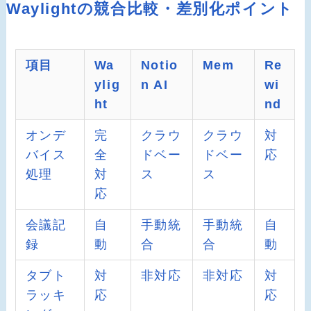
Waylightの競合比較・差別化ポイント
項目
Wa
Notio
Mem
Re
ylig
n AI
wi
ht
nd
オンデ
完
クラウ
クラウ
対
バイス
全
ドベー
ドベー
応
処理
対
ス
ス
応
会議記
自
手動統
手動統
自
録
動
合
合
動
タブト
対
非対応
非対応
対
ラッキ
応
応